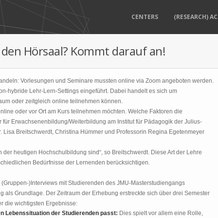
CENTERS
(RESEARCH) AC
n den Hörsaal? Kommt darauf an!
ndeln: Vorlesungen und Seminare mussten online via Zoom angeboten werden.
hybride Lehr-Lern-Settings eingeführt. Dabei handelt es sich um
aum oder zeitgleich online teilnehmen können.
online oder vor Ort am Kurs teilnehmen möchten. Welche Faktoren die
 für Erwachsenenbildung/Weiterbildung am Institut für Pädagogik der Julius-
r. Lisa Breitschwerdt, Christina Hümmer und Professorin Regina Egetenmeyer
.
 der heutigen Hochschulbildung sind“, so Breitschwerdt. Diese Art der Lehre
chiedlichen Bedürfnisse der Lernenden berücksichtigen.
d (Gruppen-)Interviews mit Studierenden des JMU-Masterstudiengangs
 als Grundlage. Der Zeitraum der Erhebung erstreckte sich über drei Semester
r die wichtigsten Ergebnisse:
gen Lebenssituation der Studierenden passt:
Dies spielt vor allem eine Rolle,