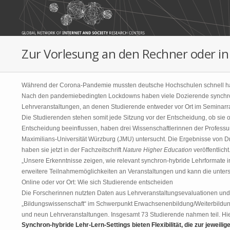
Skip to main content
Zur Vorlesung an den Rechner oder i
Während der Corona-Pandemie mussten deutsche Hochschulen schnell ha
Nach den pandemiebedingten Lockdowns haben viele Dozierende synchron-
Lehrveranstaltungen, an denen Studierende entweder vor Ort im Seminarr
Die Studierenden stehen somit jede Sitzung vor der Entscheidung, ob sie 
Entscheidung beeinflussen, haben drei Wissenschaftlerinnen der Professur
Maximilians-Universität Würzburg (JMU) untersucht. Die Ergebnisse von D
haben sie jetzt in der Fachzeitschrift
Nature Higher Education
veröffentlicht
„Unsere Erkenntnisse zeigen, wie relevant synchron-hybride Lehrformate in
erweitere Teilnahmemöglichkeiten an Veranstaltungen und kann die unters
Online oder vor Ort: Wie sich Studierende entscheiden
Die Forscherinnen nutzten Daten aus Lehrveranstaltungsevaluationen un
„Bildungswissenschaft“ im Schwerpunkt Erwachsenenbildung/Weiterbildung
und neun Lehrveranstaltungen. Insgesamt 73 Studierende nahmen teil. Hie
Synchron-hybride Lehr-Lern-Settings bieten Flexibilität, die zur jeweili