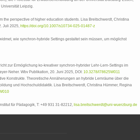
Universität Leipzig.
om the perspective of higher education students. Lisa Breitschwerdt, Christina
. Juli 2025,
https://doi.org/10.1007/s10734-025-01487-z
widmet, wie synchron-hybride Settings gestaltet sein müssen, um möglichst
cht zur Ermöglichung ko-kreativer synchron-hybrider Lehr-Lern-Settings im
yer-Neher. Wbv Publikation, 20. Juni 2025, DOI:
10.3278/I78625W011
ative Konstrukte. Theoretische Annäherungen an hybride Lernräume über die
ldung und Hochschuldidaktik. Lisa Breitschwerdt, Christina Hümmer, Regina
5W010
Institut für Pädagogik, T: +49 931 31-82212,
lisa.breitschwerdt@uni-wuerzburg.de