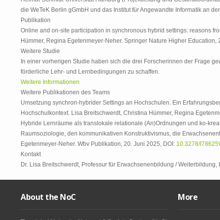
die WeTeK Berlin gGmbH und das Institut für Angewandte Informatik an der 
Publikation
Online and on-site participation in synchronous hybrid settings: reasons fr
Hümmer, Regina Egetenmeyer-Neher. Springer Nature Higher Education, 2
Weitere Studie
In einer vorherigen Studie haben sich die drei Forscherinnen der Frage ge
förderliche Lehr- und Lernbedingungen zu schaffen.
Weitere Informationen
Weitere Publikationen des Teams
Umsetzung synchron-hybrider Settings an Hochschulen. Ein Erfahrungsberi
Hochschulkontext. Lisa Breitschwerdt, Christina Hümmer, Regina Egetenme
Hybride Lernräume als translokale relationale (An)Ordnungen und ko-kre
Raumsoziologie, den kommunikativen Konstruktivismus, die Erwachsenenbi
Egetenmeyer-Neher. Wbv Publikation, 20. Juni 2025, DOI:
10.3278/I7862
Kontakt
Dr. Lisa Breitschwerdt, Professur für Erwachsenenbildung / Weiterbildung, 
About the NoC
More