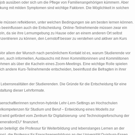
njob ausüben oder sich um die Pflege von Familienangehörigen kümmern. Aber
kung mit milden Symptomen sind wichtige Faktoren. Die Möglichkeit in solchen
e müssen reflektieren, unter welchen Bedingungen sie am besten lernen können.
n beeinflussen auch die Entscheidung. Online-Teilnehmende müssen zwar ein
eln, da sie ihre Lernumgebung zu Hause oder an einem anderen Ort selbst
zentrieren zu können, den Lernstoff besser zu verstehen und aktiver am Kurs
Vor allem der Wunsch nach persönlichem Kontakt ist es, warum Studierende vor
kten, auch informellen, Austauschs mit ihren Kommilitoninnen und Kommilitonen
men als über die Kacheln eines Zoom-Meetings. Eine wichtige Rolle spielen
h andere Kurs-Teilnehmende entscheiden, beeinflusst die Befragten in ihrer
e Lebensrealitäten der Studierenden. Die Gründe für die Entscheidung für eine
staltung dieser Lehrformate.
issenschaftlerinnen synchron-hybride Lehr-Lern-Settings an Hochschulen
üsselkompetenzen für Studium und Beruf – Entwicklung eines Modells zur
t wird gefördert vom Zentrum für Digitalisierung- und Technologieforschung der
nerationEU“ finanziert.
 beteiligt: die Professur für Weiterbildung und lebenslanges Lernen an der
on), die Professur für Erwachsenenbildung an der Universität Duisburg-Essen,