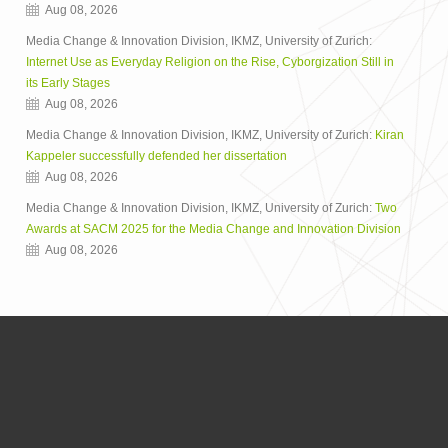
Aug 08, 2026
Media Change & Innovation Division, IKMZ, University of Zurich:
Internet Use as Everyday Religion on the Rise, Cyborgization Still in
its Early Stages
Aug 08, 2026
Media Change & Innovation Division, IKMZ, University of Zurich:
Kiran
Kappeler successfully defended her dissertation
Aug 08, 2026
Media Change & Innovation Division, IKMZ, University of Zurich:
Two
Awards at SACM 2025 for the Media Change and Innovation Division
Aug 08, 2026