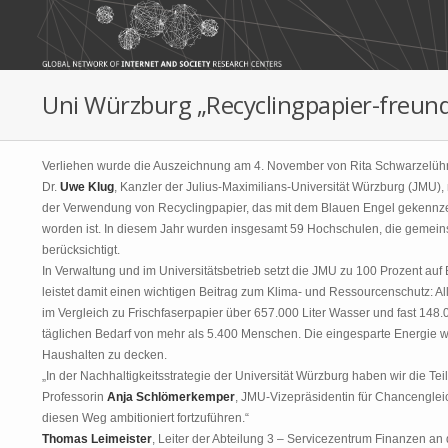
Skip to main content
Uni Würzburg „Recyclingpapier-freund
Verliehen wurde die Auszeichnung am 4. November von Rita Schwarzelühr-S
Dr.
Uwe Klug
, Kanzler der Julius-Maximilians-Universität Würzburg (JMU)
der Verwendung von Recyclingpapier, das mit dem Blauen Engel gekennzei
worden ist. In diesem Jahr wurden insgesamt 59 Hochschulen, die gemeins
berücksichtigt.
In Verwaltung und im Universitätsbetrieb setzt die JMU zu 100 Prozent auf 
leistet damit einen wichtigen Beitrag zum Klima- und Ressourcenschutz: 
im Vergleich zu Frischfaserpapier über 657.000 Liter Wasser und fast 14
täglichen Bedarf von mehr als 5.400 Menschen. Die eingesparte Energie 
Haushalten zu decken.
„In der Nachhaltigkeitsstrategie der Universität Würzburg haben wir die 
Professorin
Anja Schlömerkemper
, JMU-Vizepräsidentin für Chancengleic
diesen Weg ambitioniert fortzuführen.“
Thomas Leimeister
, Leiter der Abteilung 3 – Servicezentrum Finanzen a