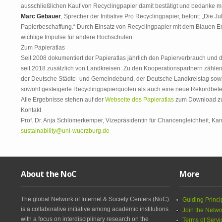
ausschließlichen Kauf von Recyclingpapier damit bestätigt und bedanke mi
Marc Gebauer
, Sprecher der Initiative Pro Recyclingpapier, betont: „Die J
Papierbeschaffung.“ Durch Einsatz von Recyclingpapier mit dem Blauen Eng
wichtige Impulse für andere Hochschulen.
Zum Papieratlas
Seit 2008 dokumentiert der Papieratlas jährlich den Papierverbrauch und
seit 2018 zusätzlich von Landkreisen. Zu den Kooperationspartnern zähl
der Deutsche Städte- und Gemeindebund, der Deutsche Landkreistag sowi
sowohl gesteigerte Recyclingpapierquoten als auch eine neue Rekordbe
Alle Ergebnisse stehen auf der
Webseite des Papieratlas
zum Download zu
Kontakt
Prof. Dr. Anja Schlömerkemper, Vizepräsidentin für Chancengleichheit, Kar
sustainability@uni-wuerzburg.de
About the NoC
More
The global Network of Internet & Society Centers (NoC)
Guiding Princi
is a collaborative initiative among academic institutions
Join the Netwo
with a focus on interdisciplinary research on the
Terms of Servi