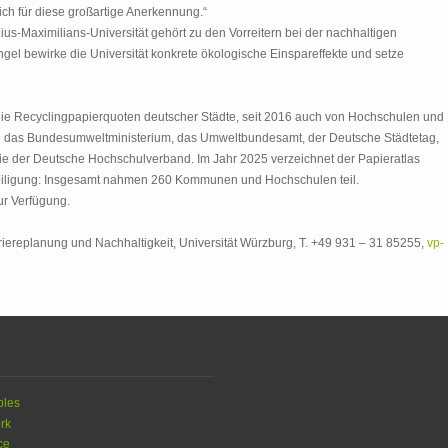
ch für diese großartige Anerkennung.“
ulius-Maximilians-Universität gehört zu den Vorreitern bei der nachhaltigen
el bewirke die Universität konkrete ökologische Einspareffekte und setze
 die Recyclingpapierquoten deutscher Städte, seit 2016 auch von Hochschulen und
en das Bundesumweltministerium, das Umweltbundesamt, der Deutsche Städtetag,
e der Deutsche Hochschulverband. Im Jahr 2025 verzeichnet der Papieratlas
teiligung: Insgesamt nahmen 260 Kommunen und Hochschulen teil.
r Verfügung.
riereplanung und Nachhaltigkeit, Universität Würzburg, T. +49 931 – 31 85255,
vp-
ples
rk
ce