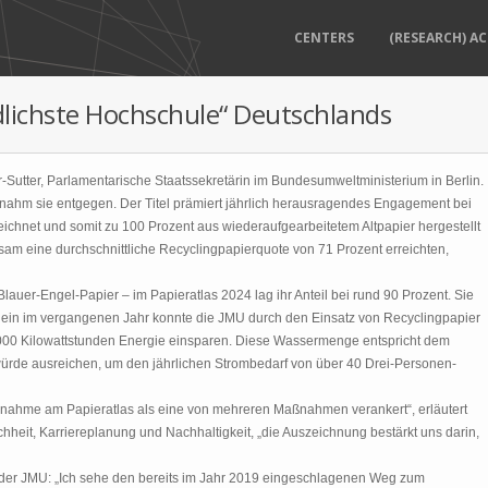
CENTERS
(RESEARCH) AC
lichste Hochschule“ Deutschlands
utter, Parlamentarische Staatssekretärin im Bundesumweltministerium in Berlin.
, nahm sie entgegen. Der Titel prämiert jährlich herausragendes Engagement bei
chnet und somit zu 100 Prozent aus wiederaufgearbeitetem Altpapier hergestellt
am eine durchschnittliche Recyclingpapierquote von 71 Prozent erreichten,
Blauer-Engel-Papier – im Papieratlas 2024 lag ihr Anteil bei rund 90 Prozent. Sie
Allein im vergangenen Jahr konnte die JMU durch den Einsatz von Recyclingpapier
8.000 Kilowattstunden Energie einsparen. Diese Wassermenge entspricht dem
würde ausreichen, um den jährlichen Strombedarf von über 40 Drei-Personen-
Teilnahme am Papieratlas als eine von mehreren Maßnahmen verankert“, erläutert
hheit, Karriereplanung und Nachhaltigkeit, „die Auszeichnung bestärkt uns darin,
n der JMU: „Ich sehe den bereits im Jahr 2019 eingeschlagenen Weg zum