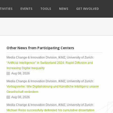
TIVITIES
EVENTS
TOOLS
NEWS
GET INVOLVED
Other News from Participating Centers
Media Change & Innovation Division, IKMZ, University of Zurich:
“Artificial Intelligence” in Switzerland 2024: Rapid Diffusion and
Increasing Digital Inequality
Aug 08, 2026
Media Change & Innovation Division, IKMZ, University of Zurich:
Vortragsreihe: Wie Digitalisierung und Künstliche Intelligenz unsere
Gesellschaft verändern
Aug 08, 2026
Media Change & Innovation Division, IKMZ, University of Zurich:
Michael Reiss successfully defended his cumulative dissertation