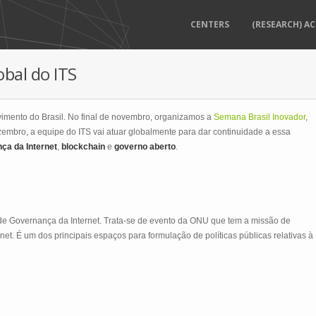
CENTERS
(RESEARCH) AC
bal do ITS
vimento do Brasil. No final de novembro, organizamos a
Semana Brasil Inovador
,
zembro, a equipe do ITS vai atuar globalmente para dar continuidade a essa
ça da Internet
,
blockchain
e
governo aberto
.
 de Governança da Internet. Trata-se de evento da ONU que tem a missão de
rnet. É um dos principais espaços para formulação de políticas públicas relativas à