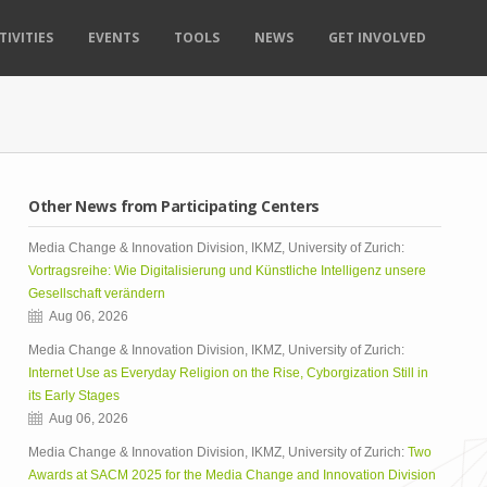
TIVITIES
EVENTS
TOOLS
NEWS
GET INVOLVED
Other News from Participating Centers
Media Change & Innovation Division, IKMZ, University of Zurich:
Vortragsreihe: Wie Digitalisierung und Künstliche Intelligenz unsere
Gesellschaft verändern
Aug 06, 2026
Media Change & Innovation Division, IKMZ, University of Zurich:
Internet Use as Everyday Religion on the Rise, Cyborgization Still in
its Early Stages
Aug 06, 2026
Media Change & Innovation Division, IKMZ, University of Zurich:
Two
Awards at SACM 2025 for the Media Change and Innovation Division