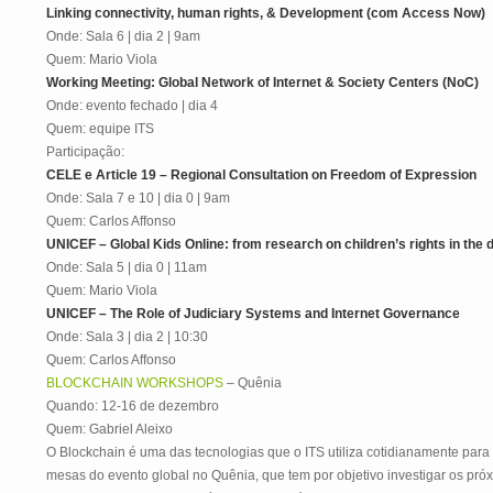
Linking connectivity, human rights, & Development (com Access Now)
Onde: Sala 6 | dia 2 | 9am
Quem: Mario Viola
Working Meeting: Global Network of Internet & Society Centers (NoC)
Onde: evento fechado | dia 4
Quem: equipe ITS
Participação:
CELE e Article 19 – Regional Consultation on Freedom of Expression
Onde: Sala 7 e 10 | dia 0 | 9am
Quem: Carlos Affonso
UNICEF – Global Kids Online: from research on children’s rights in the di
Onde: Sala 5 | dia 0 | 11am
Quem: Mario Viola
UNICEF – The Role of Judiciary Systems and Internet Governance
Onde: Sala 3 | dia 2 | 10:30
Quem: Carlos Affonso
BLOCKCHAIN WORKSHOPS
– Quênia
Quando: 12-16 de dezembro
Quem: Gabriel Aleixo
O Blockchain é uma das tecnologias que o ITS utiliza cotidianamente para 
mesas do evento global no Quênia, que tem por objetivo investigar os pró