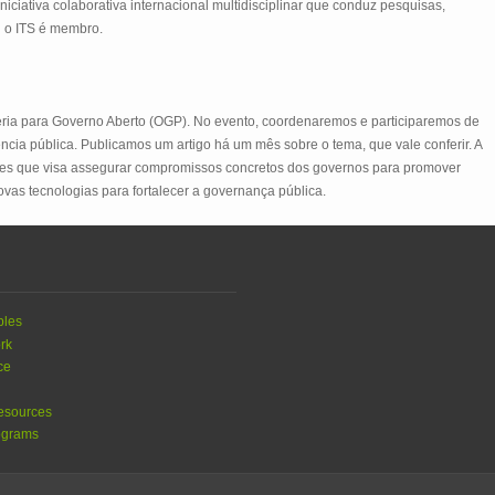
ciativa colaborativa internacional multidisciplinar que conduz pesquisas,
l o ITS é membro.
ceria para Governo Aberto (OGP). No evento, coordenaremos e participaremos de
cia pública. Publicamos um artigo há um mês sobre o tema, que vale conferir. A
aíses que visa assegurar compromissos concretos dos governos para promover
ovas tecnologias para fortalecer a governança pública.
ples
rk
ce
esources
ograms