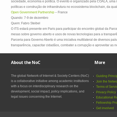
sociedade, economia e política. O evento é organizado pela COALA, uma ini
políticas e construção de infraestrutura no ecossistema blockchain, da qua
Open Government Partnership
– France
Quando: 7-9 de dezembro
Quem: Fabro Steibel
O ITS estará presente em Paris para participar do encontro global da Par
mesas sobre governo aberto e usos de novas tecnologias para a transparên
Parceria para Governo Aberto é uma iniciativa multilateral de diversos p
transparência, capacitar cidadãos, combater a corrupção e aproveitar as n
About the NoC
More
The global Network of Internet & Society Centers (NoC)
Guiding Princi
is a collaborative initiative among academic institutions
Join the Netwo
with a focus on interdisciplinary research on the
Terms of Servi
development, social impact, policy implications, and
Privacy Policy
legal issues concerning the Internet.
Educational R
Fellowship Pr
Get involved