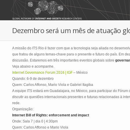
Skip to main content
Dezembro será um mês de atuação glo
A missão do ITS Rio é fazer com que a tecnologia seja aliada no desenvol
que tratou de alguns temas-chave para o presente e futuro do país. Em de
discussão. Estaremos em três importantes eventos globais sobre
governan
Veja abaixo e acompanhe.
Internet Governance Forum 2016 | IGF
– México
Quando: 6-9 de dezembro
Quem: Carlos Affonso, Mario Viola e Gabriel Itagiba
A equipe ITS estará em Guadalajara, no México, para participar do Fórum
discutir as questões internacionais presentes e futuras relacionadas à inte
rede.
Organização:
Internet Bill of Rights: enforcement and impact
Onde: Sala 7 | dia 0 | 4:30pm
Quem: Carlos Affonso e Mario Viola